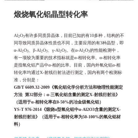
煅烧氧化铝晶型转化率
Al
O
有许多同质异晶体，目前已知的有10多种，结构的不
2
3
同导致同质异晶体性质也不同，主要应用的有3种晶型，即
α-Al
O
、β-Al
O
、γ-Al
O
。在α-Al
O
的性能检测中，
2
3
2
3
2
3
2
3
有一项较为重要的技术指标就是α-相转化率。α-相转化率
是指氧化铝产品中α-相的比率。目前，国内外氧化铝α-相
转化率均通过X-射线衍射法进行测定，国内有两个检测标
准，分别是：
GB/T 6609.32-2009《氧化铝化学分析方法和物理性能测定
方法 第32部分：α-三氧化铝含量的测定X-射线衍射法》
（适用于α-相转化率在0-50%的冶金级氧化铝）
YS-T 976-2014《煅烧α型氧化铝中α-Al2O3含量的测定X-
射线衍射法》（适用于α-相转化率为50-100%的氧化铝材
料）