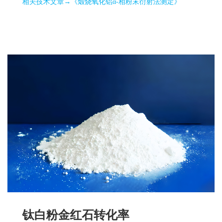
相关技术文章→
《煅烧氧化铝α-相粉末衍射法测定》
钛白粉金红石转化率