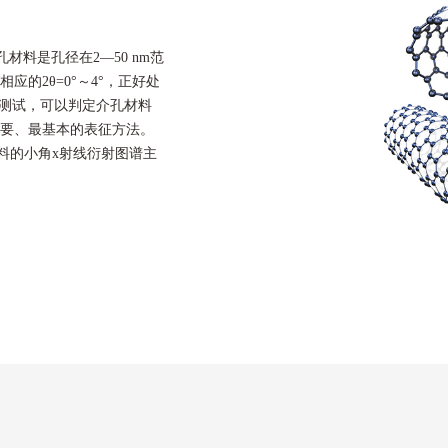
材料是孔径在2—50 nm范
，相应的2θ=0°～4°，正好处
D)测试，可以判定介孔材料
要、最基本的表征方法。
料的小角x射线衍射图谱主