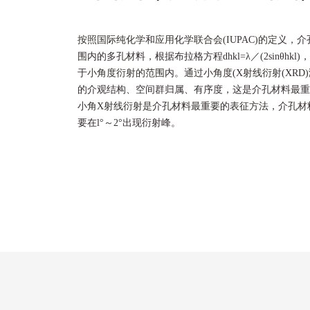
按照国际纯化学和应用化学联合会(IUPAC)的定义，介孔
围内的多孔材料，根据布拉格方程dhkl=λ／(2sinθhkl)
于小角度衍射的范围内。通过小角度
(X
射线衍射(XR
的介观结构、空间群归属、有序度，这是介孔材料最重
小角X射线衍射是介孔材料最重要的表征方法，介孔材
要在l°～2°出现衍射峰。