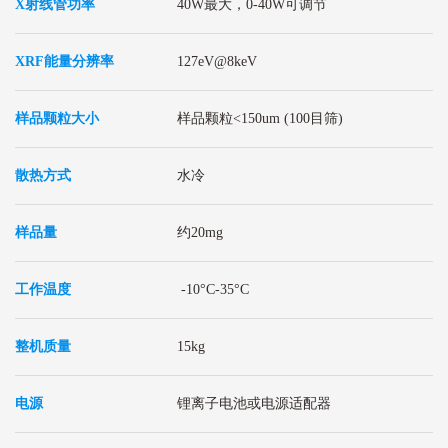
X射线管功率
40W最大，0-40W可调节
XRF能量分辨率
127eV@8keV
样品颗粒大小
样品颗粒<150um (100目筛)
散热方式
水冷
样品量
约20mg
工作温度
-10°C-35°C
整机质量
15kg
电源
锂离子电池或电源适配器