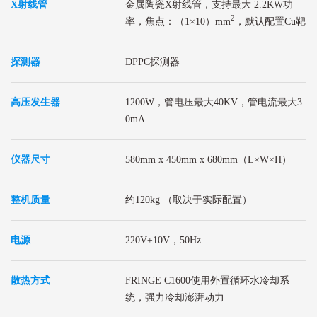
X射线管
金属陶瓷X射线管，支持最大 2.2KW功
2
率，焦点：（1×10）mm
，默认配置Cu靶
探测器
DPPC探测器
高压发生器
1200W，管电压最大40KV，管电流最大3
0mA
仪器尺寸
580mm x 450mm x 680mm（L×W×H）
整机质量
约120kg （取决于实际配置）
电源
220V±10V，50Hz
散热方式
FRINGE C1600使用外置
循环
水冷却系
统，强力冷却澎湃动力