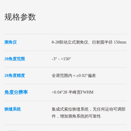
规格参数
测角仪
θ-2θ联动立式测角仪、衍射圆半径 150mm
2θ角度范围
-3° - +150°
2θ角度
精度
全谱范围内＜±0.02°偏差
角度分辨率
<0.04°2θ
半峰宽FWHM
狭缝系统
集成式索拉狭缝系统，无任何运动可调部
件，增加测角系统的可靠性