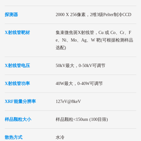
探测器
2000 X 256像素，2维3级Pelter制冷CCD
X射线管靶材
集束微焦斑X射线管，Cu 或 Co、Cr、F
e、Ni、Mo、Ag、W 靶(可根据检测样品
选配)
X射线管电压
50kV最大，0-50kV可调节
X射线管功率
40W最大，0-40W可调节
XRF能量分辨率
127eV@8keV
样品颗粒大小
样品颗粒<150um (100目筛)
散热方式
水冷