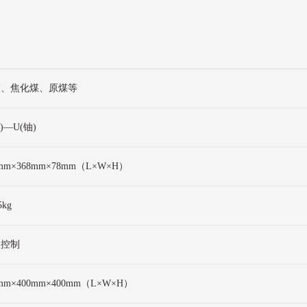
灰、焦化煤、原煤等
)—U(铀)
4mm×368mm×78mm（L×W×H）
5kg
动控制
0mm×400mm×400mm（L×W×H）