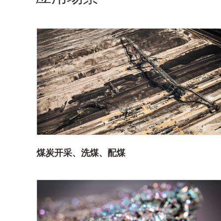
煤炭开采、洗煤、配煤