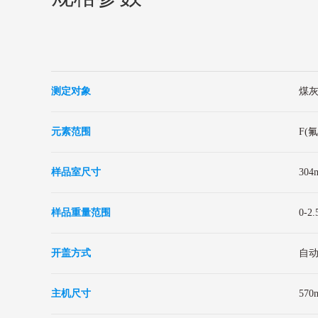
测定对象
煤
元素范围
F(氟
样品室尺寸
30
样品重量范围
0-2.
开盖方式
自
主机尺寸
57