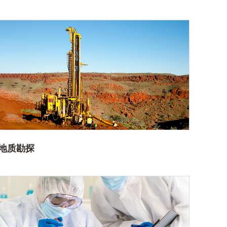
地质
勘
探