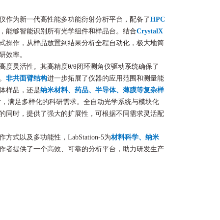
X射线衍射仪作为新一代高性能多功能衍射分析平台，配备了
HPC
，能够智能识别所有光学组件和样品台。结合
CrystalX
式操作，从样品放置到结果分析全程自动化，极大地简
研效率。
高度灵活性。其高精度θ/θ闭环测角仪驱动系统确保了
。
非共面臂结构
进一步拓展了仪器的应用范围和测量能
体样品，还是
纳米材料、药品、半导体、薄膜等复杂样
能轻松应对，满足多样化的科研需求。全自动光学系统与模块化
的同时，提供了强大的扩展性，可根据不同需求灵活配
以及多功能性，LabStation-5为
材料科学、纳米
作者提供了一个高效、可靠的分析平台，助力研发生产