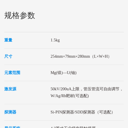
规格参数
重量
1.5kg
尺寸
254mm×79mm×280mm（L×W×H）
元素范围
Mg(镁)—U(铀)
激发源
50kV/200uA上限，管压管流可自由调节，
W/Ag/Rh靶材(可选配)
探测器
Si-PIN探测器/SDD探测器（可选配）