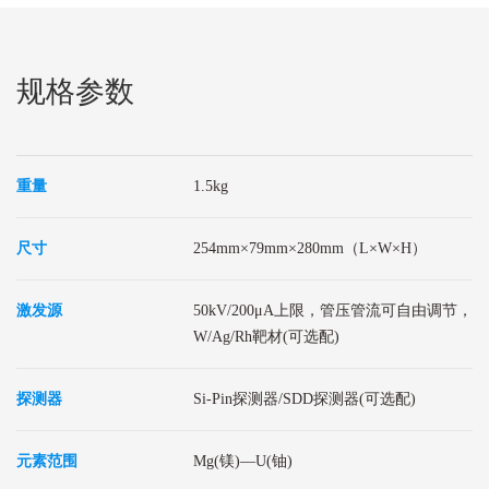
规格参数
重量
1.5kg
尺寸
254mm×79mm×280mm（L×W×H）
激发源
50kV/200μA上限，管压管流可自由调节，
W/Ag/Rh靶材(可选配)
探测器
Si-Pin探测器/SDD探测器(可选配)
元素范围
Mg(镁)—U(铀)