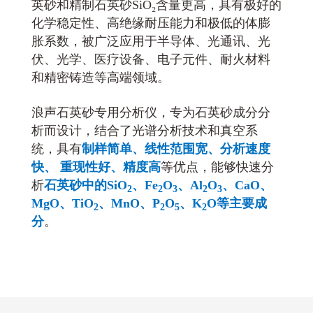
英砂和精制石英砂SiO₂含量更高，具有极好的
化学稳定性、高绝缘耐压能力和极低的体膨
胀系数，被广泛应用于
半导体、光通讯、光
伏、光学、医疗设备、电子元件、耐火材料
和精密铸造等高端领域。
浪声石英砂专用分析仪，专为石英砂成分分
析而设计，结合了光谱分析技术和真空系
统，具有
制样简单、线性范围宽、分析速度
快、 重现性好、精度高
等优点，能够快速分
析
石英砂中的SiO
、Fe
O
、Al
O
、CaO、
2
2
3
2
3
MgO、TiO
、MnO、P
O
、K
O等主要成
2
2
5
2
分
。