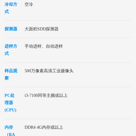
冷却方
空冷
式
探测器
大面积SDD探测器
进样方
手动进样、自动进样
式
样品观
500万像素高清工业摄像头
察
PC处
i3-7100同等主频或以上
理器
(CPU)
内存
DDR4 4G内存或以上
（RA