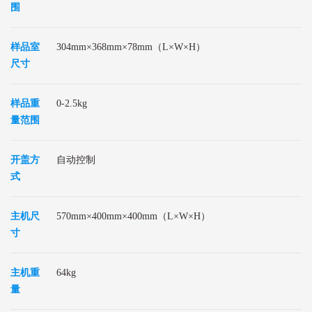
围
样品室
304
mm
×368
mm
×78mm（L×W×H）
尺寸
样品重
0-2.5kg
量范围
开盖方
自动控制
式
主机尺
570
mm
×400
mm
×400mm（L×W×H）
寸
主机重
64kg
量