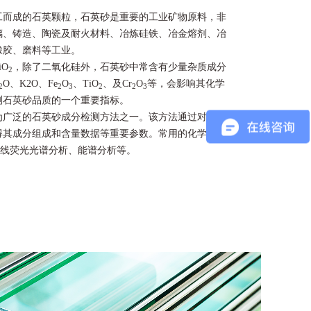
工而成的石英颗粒，石英砂是重要的工业矿物原料，非
璃、铸造、陶瓷及耐火材料、冶炼硅铁、冶金熔剂、冶
橡胶、磨料等工业。
O
，除了二氧化硅外，石英砂中常含有少量杂质成分
2
O、K2O、Fe
O
、TiO
、及Cr
O
等，会影响其化学
2
2
3
2
2
3
测石英砂品质的一个重要指标。
为广泛的石英砂成分检测方法之一。该方法通过对石英
得其成分组成和含量数据等重要参数。常用的化学分析
射线荧光光谱分析、能谱分析等。