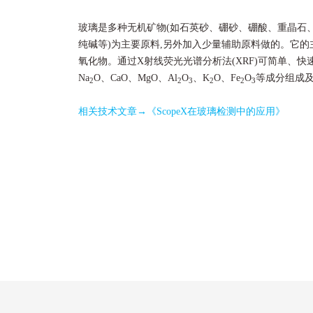
玻璃是多种无机矿物(如石英砂、硼砂、硼酸、重晶石
纯碱等)为主要原料,另外加入少量辅助原料做的。它
氧化物。
通过X射线荧光光谱分析法(XRF)可简单、快
Na
O、CaO、MgO、Al
O
、K
O、Fe
O
等成分组成
2
2
3
2
2
3
相关技术文章→
《ScopeX在玻璃检测中的应用》