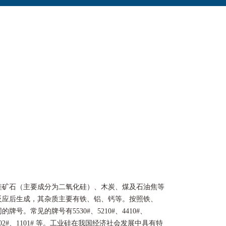
硅矿石（主要成分为二氧化硅）、木炭、煤及石油焦等
反应后生成，其杂质主要有铁、铝、钙等。按照铁、
号。常见的牌号有5530#、5210#、4410#、
#、2202#、1101# 等。工业硅在我国经济社会发展中具有特